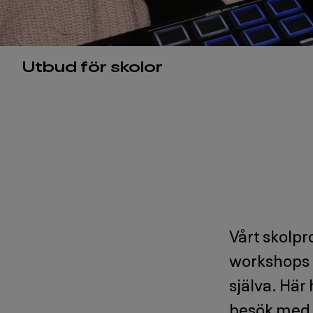
Huvudmeny
Utbud för skolor
-
Level
3
Vårt skolpr
workshops s
själva. Här 
besök med 