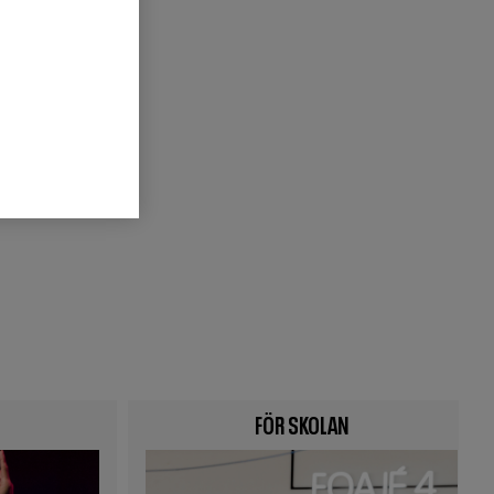
nd,
els torg)
följer vi
lse skakar
FÖR SKOLAN
Image