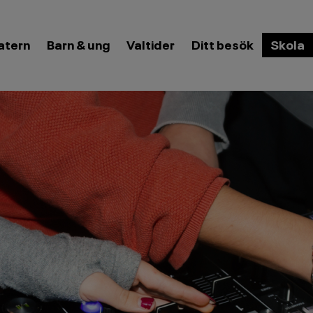
eny
atern
Barn & ung
Valtider
Öppna meny
Ditt besök
Öppna
Skola
meny