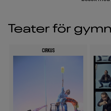
Teater för gymn
CIRKUS
Image
Image