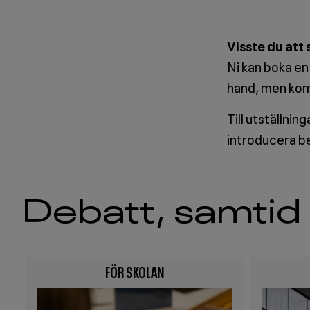
Visste du att 
Ni kan boka en
hand, men kom 
Till utställnin
introducera be
Debatt, samtid 
FÖR SKOLAN
Image
Image