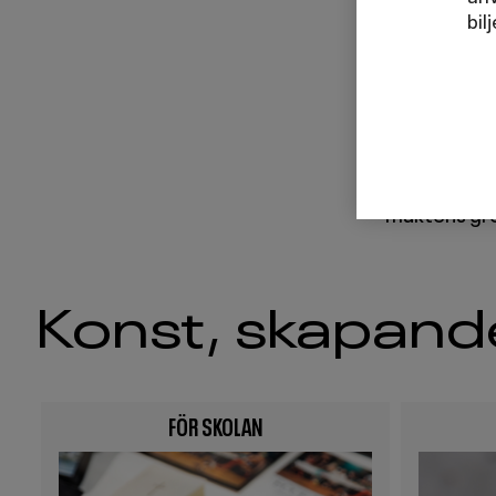
samtidigt s
bil
förbjudna b
Jesus Chris
Från åk 9. I
Jesus sista 
maktens gr
Konst, skapand
FÖR SKOLAN
Image
Image