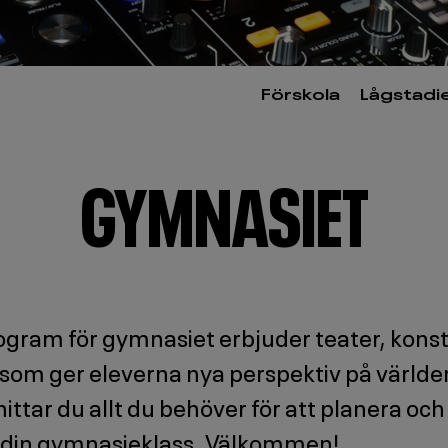
Förskola
Lågstadi
GYMNASIET
ogram för gymnasiet erbjuder teater, konst
om ger eleverna nya perspektiv på världen
hittar du allt du behöver för att planera och
din gymnasieklass. Välkommen!