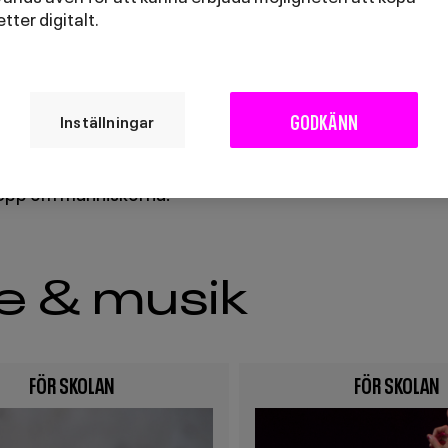
om han blottlägger människans mörka sidor såsom avu
jetter digitalt.
egär och hybris.
t Superstar
(Premiär 9 oktober på Stora scenen, Serg
GODKÄNN
Inställningar
 Andrew Lloyd Webber och Tim Rice älskade rockmusikal 
dagar i livet innan korsfästelsen - där hans gräsrotsröre
epp om människorna.
e & musik
FÖR SKOLAN
FÖR SKOLAN
Image