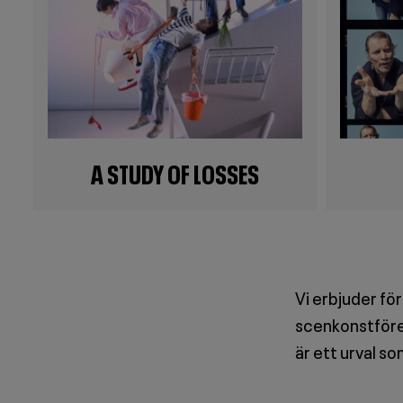
A STUDY OF LOSSES
Vi erbjuder fö
scenkonstföres
är ett urval s