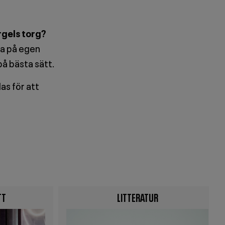
ergels torg?
na på egen
på bästa sätt.
s för att
TT
LITTERATUR
Image