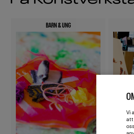
BARN & UNG
Image
Image
OM
Vi 
att
oss
anv