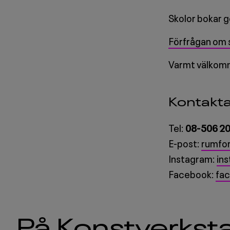
Skolor bokar 
Förfrågan om 
Varmt välkom
Kontakta
Tel:
08-506 20
E-post:
rumfor
Instagram:
in
Facebook:
fa
På Konstverkst