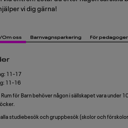
jälper vi dig gärna!
r/Om oss
Barnvagnsparkering
För pedagoger
der
g: 11–17
g: 11–16
å Rum för Barn behöver någon i sällskapet vara under 10 
böcker.
alla studiebesök och gruppbesök (skolor och förskolo