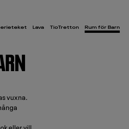
erieteket
Lava
TioTretton
Rum för Barn
BARN
ras vuxna.
 många
 eller vill