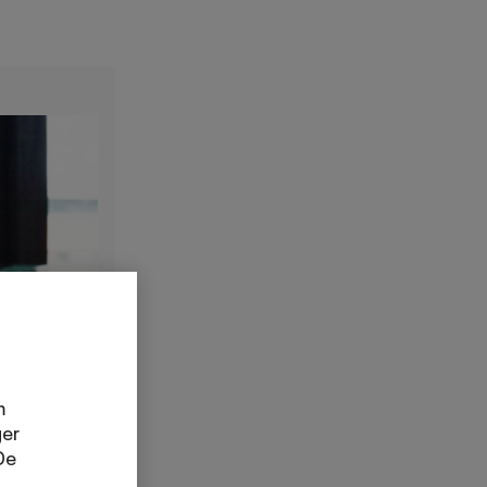
m
ger
De