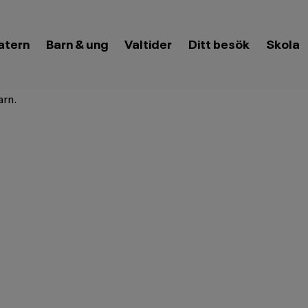
eny
atern
Barn & ung
Valtider
Öppna meny
Ditt besök
Öppna
Skola
meny