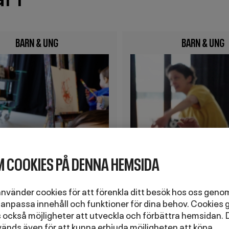
BARN & UNG
BARN & UNG
Image
 COOKIES PÅ DENNA HEMSIDA
använder cookies för att förenkla ditt besök hos oss geno
 anpassa innehåll och funktioner för dina behov. Cookies 
 också möjligheter att utveckla och förbättra hemsidan. 
änds även för att kunna erbjuda möjligheten att köpa