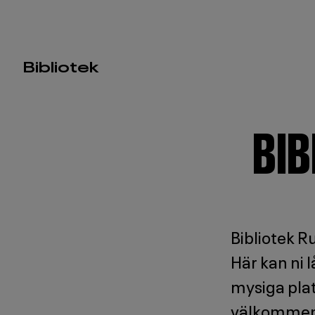
Huvudmeny
Bibliotek
-
BIB
Level
3
Bibliotek Ru
Här kan ni 
mysiga plat
välkommen v