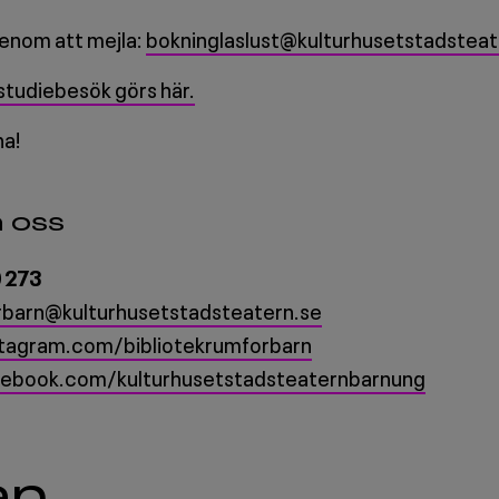
genom att mejla:
bokninglaslust@kulturhusetstadsteat
studiebesök görs här.
na!
 oss
 273
barn@kulturhusetstadsteatern.se
stagram.com/bibliotekrumforbarn
cebook.com/kulturhusetstadsteaternbarnung
an