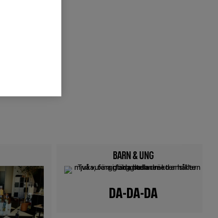
H SÅNG
BARN & UNG
Image
DA-DA-DA