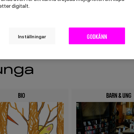
jetter digitalt.
STAFFLIMÅLERI
DANS, KLAPP OC
GODKÄNN
Inställningar
 unga
BIO
BARN & UNG
Image