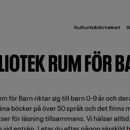
Kulturbiblioteket
S
LIOTEK RUM FÖR 
m för Barn riktar sig till barn 0-9 år och de
låna böcker på över 50 språk och det finns
ser för läsning tillsammans. Vi hälsar alltid
id entrén. Letar du efter någon särskild bok