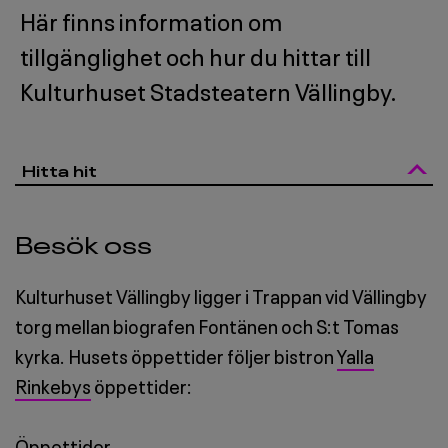
BESÖKSINFORMATION
Här finns information om
3
tillgänglighet och hur du hittar till
Kulturhuset Stadsteatern Vällingby.
Hitta hit
Besök oss
Kulturhuset Vällingby ligger i Trappan vid Vällingby
torg mellan biografen Fontänen och S:t Tomas
kyrka. Husets öppettider följer bistron
Yalla
Rinkebys
öppettider:
Öppettider