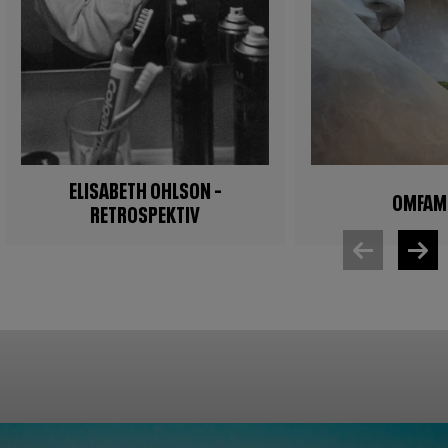
ELISABETH OHLSON –
OMFAM
RETROSPEKTIV
mage