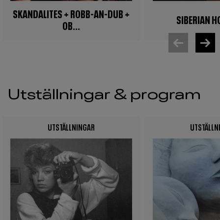
SKANDALITES + ROBB-AN-DUB +
SIBERIAN 
OB...
Utställningar & program
UTSTÄLLNINGAR
UTSTÄLLN
Image
Image