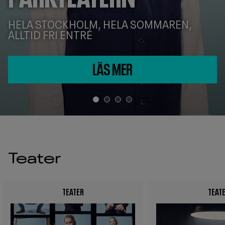
HELA STOCKHOLM, HELA SOMMAREN,
ALLTID FRI ENTRÉ
LÄS MER
STARTSIDA
Teater
Kulturhuset
Stadsteatern
TEATER
TEAT
Image
Image
är