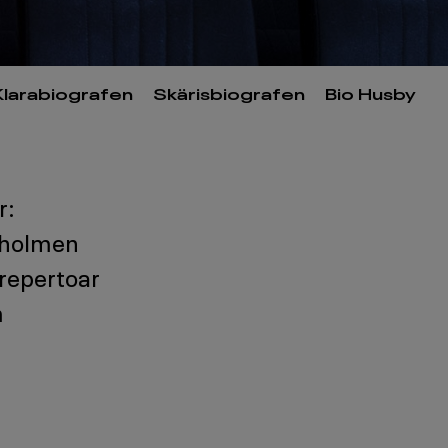
Klarabiografen
Skärisbiografen
Bio Husby
r:
ärholmen
 repertoar
m