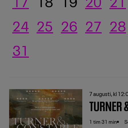
17
18
19
20
21
24
25
26
27
28
31
7 augusti, kl 12:
TURNER 
1 tim 31 min
S