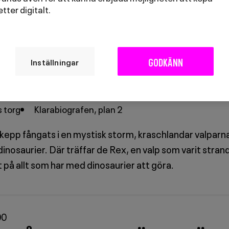
jetter digitalt.
Lördag 8 augusti
00
GODKÄNN
Inställningar
OL: DINOSAURIE-FILMEN
 torg
Klarabiografen, plan 2
skepp fångats i en mystisk storm, kraschlandar valparn
v dinosaurier. Där träffar de Rex, en valp som varit stran
t på allt som har med dinosaurier att göra.
00