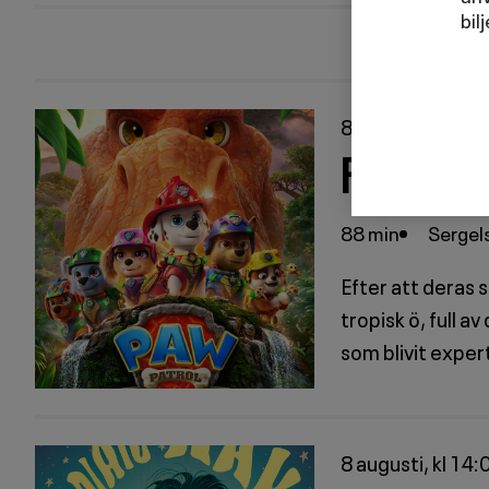
bil
8 augusti, kl 11:
PAW PATR
88 min
Sergels
Efter att deras 
tropisk ö, full a
som blivit exper
8 augusti, kl 14: