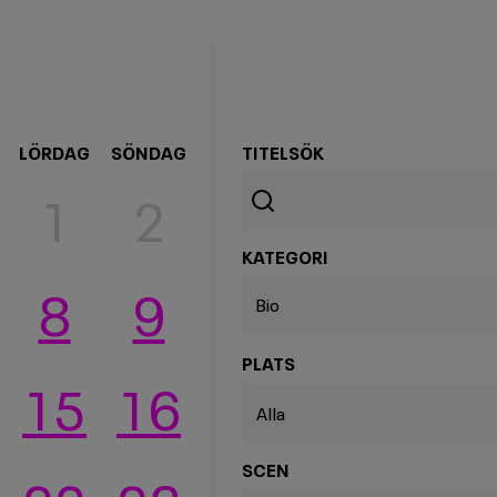
LÖRDAG
SÖNDAG
TITELSÖK
Filter
1
2
Sök
Sök
KATEGORI
8
9
Bio
PLATS
15
16
Alla
SCEN