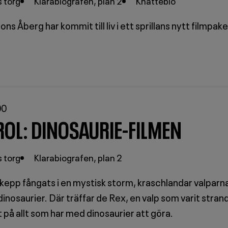
 torg
Klarabiografen, plan 2
Knattebio
s Åberg har kommit till liv i ett sprillans nytt filmpake
00
OL: DINOSAURIE-FILMEN
 torg
Klarabiografen, plan 2
skepp fångats i en mystisk storm, kraschlandar valparn
v dinosaurier. Där träffar de Rex, en valp som varit stran
t på allt som har med dinosaurier att göra.