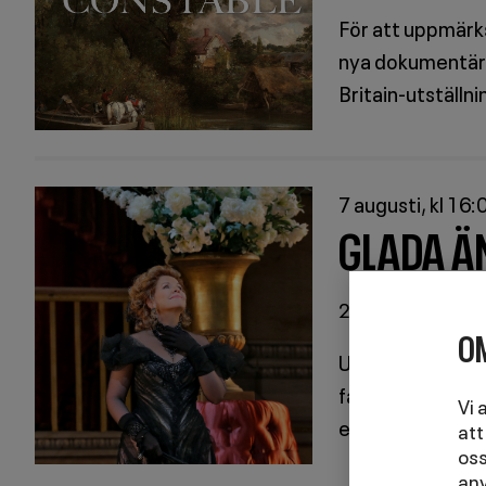
För att uppmärk
nya dokumentärf
Britain-utställn
7 augusti, kl 16:
GLADA ÄN
2 tim 48 min inkl
OM
Under augusti 
favorit i repris-
Vi 
en avväpnande fe
att
oss
publikrekord på 
anv