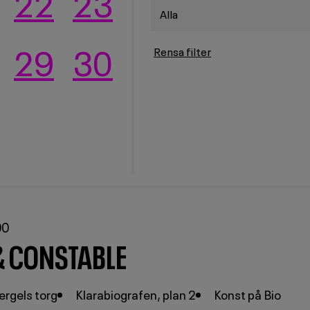
22
23
Alla
29
30
Rensa filter
00
& CONSTABLE
ergels torg
Klarabiografen, plan 2
Konst på Bio