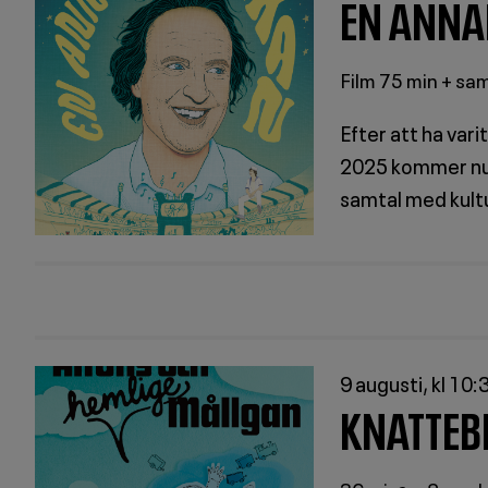
EN ANNA
Film 75 min + sa
Efter att ha var
2025 kommer nu f
samtal med kultu
9 augusti, kl 10:
KNATTEB