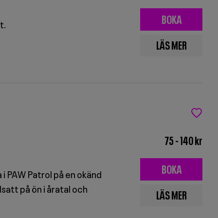
BOKA
t.
BILJETTER
LÄS MER
FÖR
OM
KNATTEBIO:
KNATTEBIO:
ALFONS
ALFONS
OCH
OCH
HEMLIGE
HEMLIGE
MÅLLGAN
75 - 140 kr
MÅLLGAN
BOKA
a i PAW Patrol på en okänd
BILJETTER
dsatt på ön i åratal och
LÄS MER
FÖR
OM