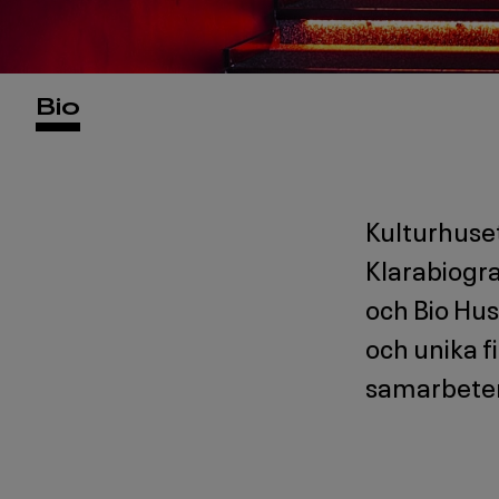
Huvudmeny
Bio
-
BIO
Level
Kulturhuset
Klarabiogra
3
och Bio Hus
och unika f
samarbeten 