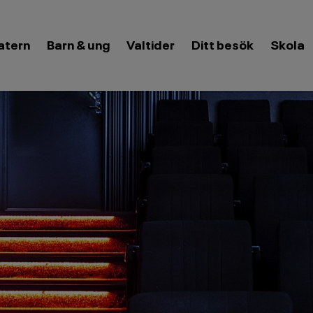
eny
atern
Barn & ung
Valtider
Öppna meny
Ditt besök
Öppna
Skola
meny