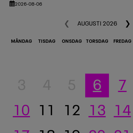
2026-08-06
❮
❯
AUGUSTI 2026
MÅNDAG
TISDAG
ONSDAG
TORSDAG
FREDAG
3
4
5
6
7
10
11
12
13
14