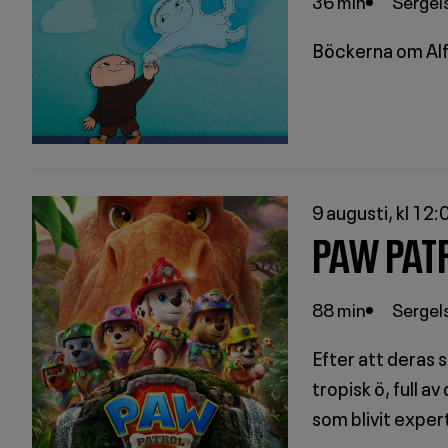
36 min
Sergels
Böckerna om Alfon
9 augusti, kl 12:
PAW PATR
88 min
Sergels
Efter att deras 
tropisk ö, full a
som blivit exper