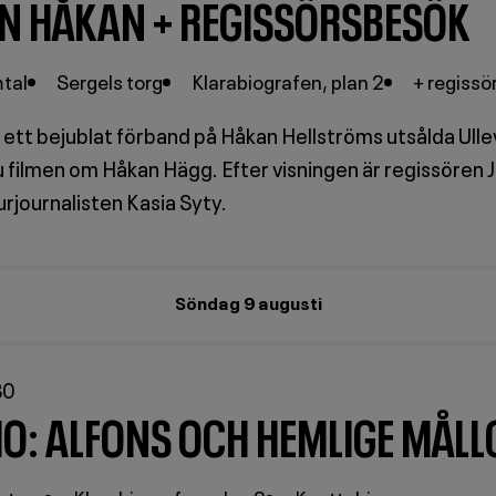
N HÅKAN + REGISSÖRSBESÖK
mtal
Sergels torg
Klarabiografen, plan 2
+ regissö
it ett bejublat förband på Håkan Hellströms utsålda Ul
ilmen om Håkan Hägg. Efter visningen är regissören Jo
rjournalisten Kasia Syty.
Söndag 9 augusti
30
IO: ALFONS OCH HEMLIGE MÅL