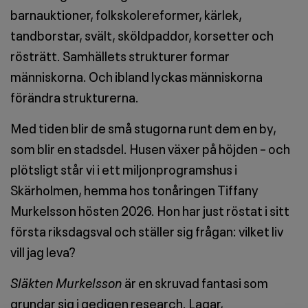
barnauktioner, folkskolereformer, kärlek,
tandborstar, svält, sköldpaddor, korsetter och
rösträtt. Samhällets strukturer formar
människorna. Och ibland lyckas människorna
förändra strukturerna.
Med tiden blir de små stugorna runt dem en by,
som blir en stadsdel. Husen växer på höjden – och
plötsligt står vi i ett miljonprogramshus i
Skärholmen, hemma hos tonåringen Tiffany
Murkelsson hösten 2026. Hon har just röstat i sitt
första riksdagsval och ställer sig frågan: vilket liv
vill jag leva?
Släkten Murkelsson
är en skruvad fantasi som
grundar sig i gedigen research. Lagar,