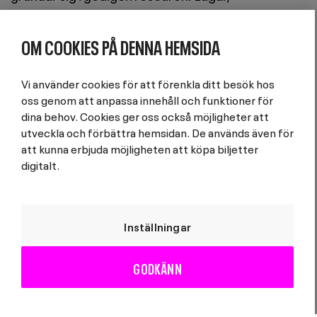
levnadsvillkor och språkliga detaljer är historiskt
korrekta, även när verkligheten framstår som
OM COOKIES PÅ DENNA HEMSIDA
mest absurd. En föreställning där historien inte
passerar – utan fortsätter att forma oss.
Vi använder cookies för att förenkla ditt besök hos
oss genom att anpassa innehåll och funktioner för
Pedagogiskt material skrivs av historieläraren,
dina behov. Cookies ger oss också möjligheter att
läroboksförfattaren och P3 Historias egna
utveckla och förbättra hemsidan. De används även för
att kunna erbjuda möjligheten att köpa biljetter
Cecilia Düringer. Ute på webben i augusti!
digitalt.
Medverkande
Inställningar
Medverkande
GODKÄNN