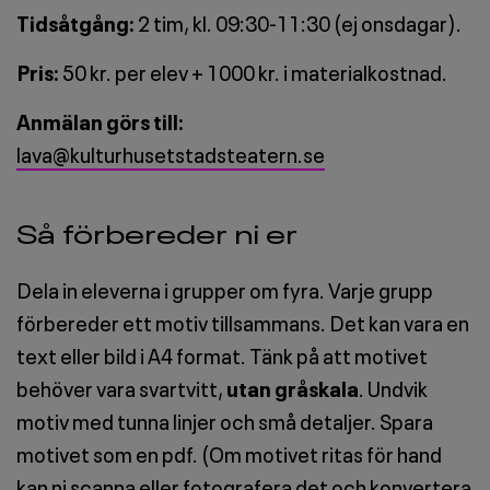
Tidsåtgång:
2 tim, kl. 09:30-11:30 (ej onsdagar).
Pris:
50 kr. per elev + 1000 kr. i materialkostnad.
Anmälan görs till:
lava@kulturhusetstadsteatern.se
Så förbereder ni er
Dela in eleverna i grupper om fyra. Varje grupp
förbereder ett motiv tillsammans. Det kan vara en
text eller bild i A4 format. Tänk på att motivet
behöver vara svartvitt,
utan gråskala
. Undvik
motiv med tunna linjer och små detaljer. Spara
motivet som en pdf. (Om motivet ritas för hand
kan ni scanna eller fotografera det och konvertera