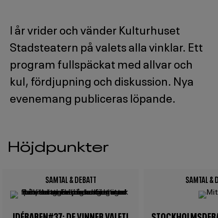
3
I år vrider och vänder Kulturhuset
Stadsteatern på valets alla vinklar. Ett
program fullspäckat med allvar och
kul, fördjupning och diskussion. Nya
evenemang publiceras löpande.
Höjdpunkter
SAMTAL & DEBATT
SAMTAL & 
Image
Image
IDÉBAREN#37: DE VINNER VALET!
STOCKHOLMSDEBAT