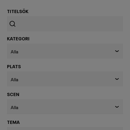
TITELSÖK
Filter
Sök
Sök
KATEGORI
Alla
❯
PLATS
Alla
❯
SCEN
Alla
❯
TEMA