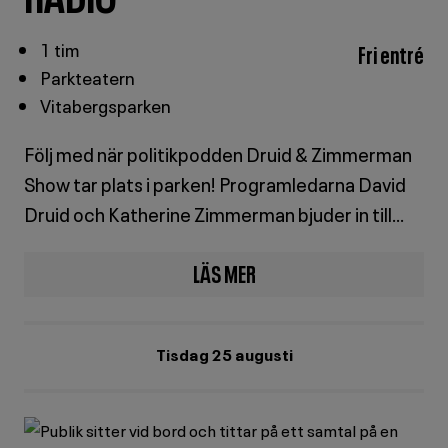
1 tim
Fri entré
Parkteatern
Vitabergsparken
Följ med när politikpodden Druid & Zimmerman
Show tar plats i parken! Programledarna David
Druid och Katherine Zimmerman bjuder in till
skarpa och underhållande spaningar kring den
LÄS MER
politiska veckan och valåret, med hjälp av Ekots
OM
politikreporter Lova Olsson och satirikern Moa
Wallin.
EN
Tisdag 25 augusti
KVÄLL
MED
SVERIGES