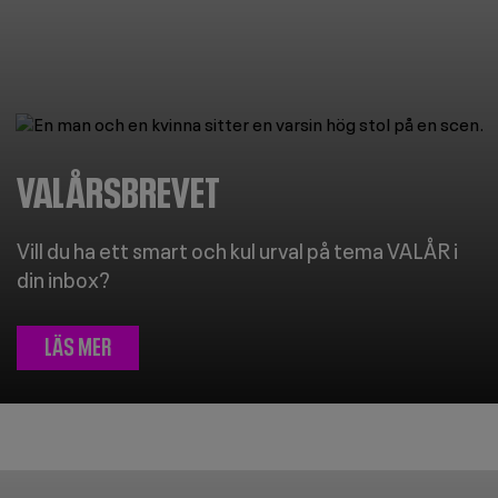
Image
VALÅRSBREVET
Vill du ha ett smart och kul urval på tema VALÅR i
din inbox?
LÄS MER