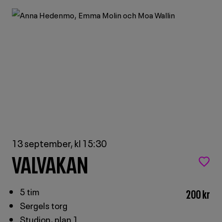
TAR
ORDET:
ORDET:
PANELDEBATT
PANELDEBATT
MED
MED
POLITIKER
POLITIKER
I
I
SKÄRHOLMEN
SKÄRHOLMEN
13 september, kl 15:30
VALVAKAN
5 tim
200 kr
Sergels torg
Studion, plan 1