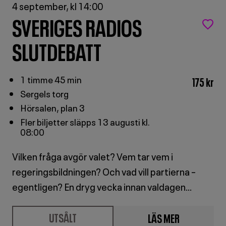
4 september, kl 14:00
SVERIGES RADIOS
SLUTDEBATT
1 timme 45 min
175 kr
Sergels torg
Hörsalen, plan 3
Fler biljetter släpps 13 augusti kl.
08:00
Vilken fråga avgör valet? Vem tar vem i
regeringsbildningen? Och vad vill partierna –
egentligen? En dryg vecka innan valdagen
bjuder Sveriges Radio in till slutdebatt med alla
UTSÅLT
LÄS MER
riksdagens partiledare.