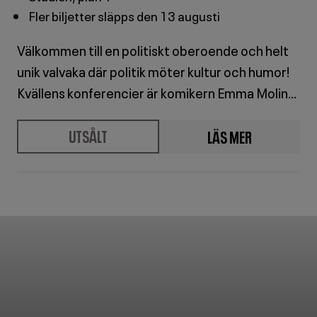
Fler biljetter släpps den 13 augusti
Välkommen till en politiskt oberoende och helt
unik valvaka där politik möter kultur och humor!
Kvällens konferencier är komikern Emma Molin.
Journalisten Anna Hedenmo och satirikern Moa
UTSÅLT
LÄS MER
Wallin står för valanalysen. Tillsammans leder de
dig genom en kväll fylld av politik, partikamp och
OM
fest.
VALVAKAN