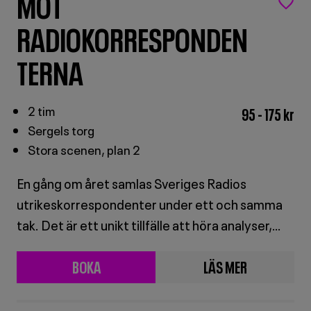
MÖT
RADIOKORRESPONDEN
TERNA
2 tim
95 - 175 kr
Sergels torg
Stora scenen, plan 2
En gång om året samlas Sveriges Radios
utrikeskorrespondenter under ett och samma
tak. Det är ett unikt tillfälle att höra analyser,
reflektioner och berättelser när de möts live på
BOKA
LÄS MER
scen. För dig som vill förstå världen, inte bara
BILJETTER
OM
följa den. Kom och träffa dem som bevakar den
på plats.