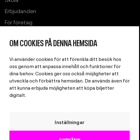
Erbjudanden
För företag
Uthyrning
OM COOKIES PÅ DENNA HEMSIDA
Om Kulturhuset Stadsteatern
Jobb och praktik
Vi använder cookies för att förenkla ditt besök hos
oss genom att anpassa innehåll och funktioner för
Integritetspolicy
dina behov. Cookies ger oss också möjligheter att
Cookieinställningar
utveckla och förbättra hemsidan. De används även för
att kunna erbjuda möjligheten att köpa biljetter
digitalt.
Inställningar
GODKÄNN