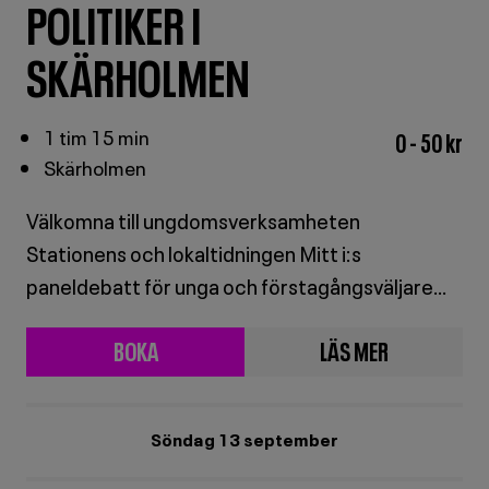
POLITIKER I
SKÄRHOLMEN
1 tim 15 min
0 - 50 kr
Skärholmen
Välkomna till ungdomsverksamheten
Stationens och lokaltidningen Mitt i:s
paneldebatt för unga och förstagångsväljare
inför valet 2026! Panelen består av toppolitiker i
BOKA
LÄS MER
de åtta partier som idag sitter i
BILJETTER
OM
kommunfullmäktige i Stockholms stad.
Samtalet modereras av journalisterna Louise
FÖR
UNGA
Söndag 13 september
Bornhall och Mathilda Nilsson.
UNGA
TAR