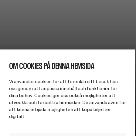
OM COOKIES PÅ DENNA HEMSIDA
Image
Vi använder cookies för att förenkla ditt besök hos
oss genom att anpassa innehåll och funktioner för
dina behov. Cookies ger oss också möjligheter att
Sergels torg
utveckla och förbättra hemsidan. De används även för
UNGA KLARA
att kunna erbjuda möjligheten att köpa biljetter
digitalt.
LÄS MER