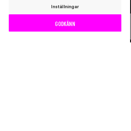
Inställningar
GODKÄNN
Vårt utbud
Sidfot
Teater
Utställningar
Konserter