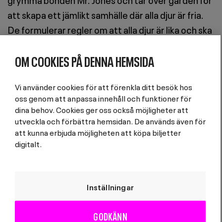
att skapa ett jämlikt samhälle där alla djur är fria.
De formulerar regler om att alla djur är lika och ska
samarbeta.
OM COOKIES PÅ DENNA HEMSIDA
Men snart börjar grisarna, särskilt Napoleon, ta
makten. Gradvis förändras reglerna och makten
Vi använder cookies för att förenkla ditt besök hos
koncentreras, medan de andra djuren får det allt
oss genom att anpassa innehåll och funktioner för
dina behov. Cookies ger oss också möjligheter att
sämre. Det som började som en kamp för frihet
utveckla och förbättra hemsidan. De används även för
utvecklas till ett nytt förtryck – inte olikt det de en
att kunna erbjuda möjligheten att köpa biljetter
gång gjorde uppror mot.
digitalt.
Regissör:
John Halas & Joy Batchelor
Genre:
Drama, klassisk litterär förlaga
Inställningar
Språk:
Engelskt tal, svensk text
Längd:
1 timme 12 minuter
GODKÄNN