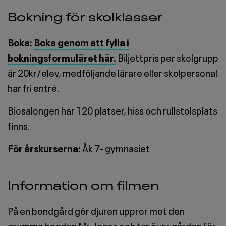
Bokning för skolklasser
Boka:
Boka genom att fylla i
bokningsformuläret här.
Biljettpris per skolgrupp
är 20kr/elev, medföljande lärare eller skolpersonal
har fri entré.
Biosalongen har 120 platser, hiss och rullstolsplats
finns.
För årskurserna:
Åk 7- gymnasiet
Information om filmen
På en bondgård gör djuren uppror mot den
grymma bonden Mr. Jones och tar över gården för