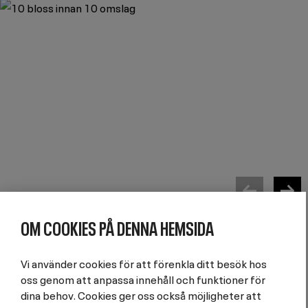
Image
OM COOKIES PÅ DENNA HEMSIDA
Tidigare projekt
Vi använder cookies för att förenkla ditt besök hos
2022-
10 bloss innan 10
. - En egenskriven
oss genom att anpassa innehåll och funktioner för
dina behov. Cookies ger oss också möjligheter att
teaterföreställning om att vara tjej i orten.