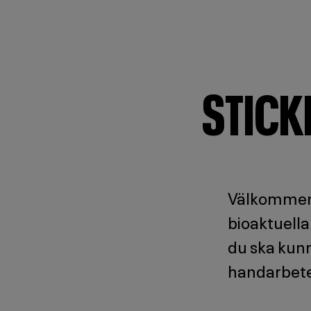
STICK
Välkommen p
bioaktuella
du ska kunn
handarbet