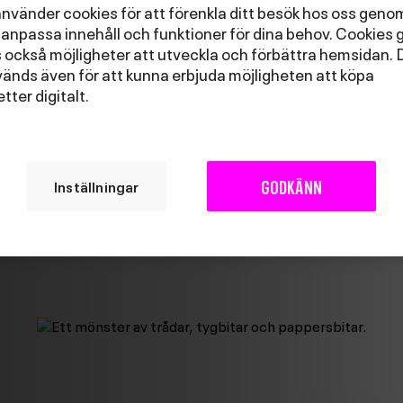
använder cookies för att förenkla ditt besök hos oss geno
 anpassa innehåll och funktioner för dina behov. Cookies 
ömma din stickning har vi material att låna!
 också möjligheter att utveckla och förbättra hemsidan. 
änds även för att kunna erbjuda möjligheten att köpa
jetter digitalt.
GODKÄNN
Inställningar
Image