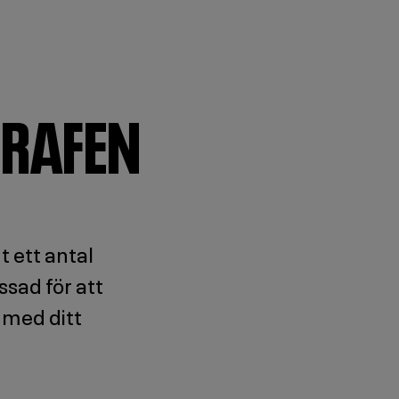
GRAFEN
t ett antal
ssad för att
 med ditt