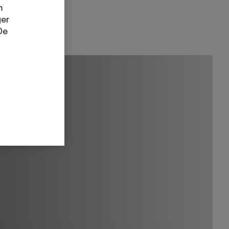
m
ger
De