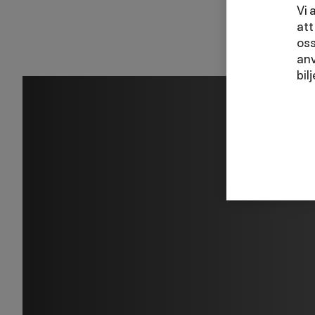
välkommen in!
Vi 
att
Ps. Råkar du gl
oss
anv
bil