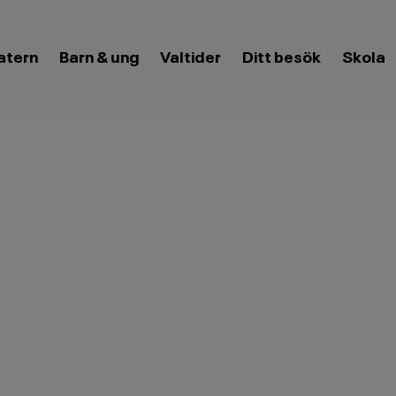
eny
atern
Barn & ung
Valtider
Öppna meny
Ditt besök
Öppna
Skola
meny