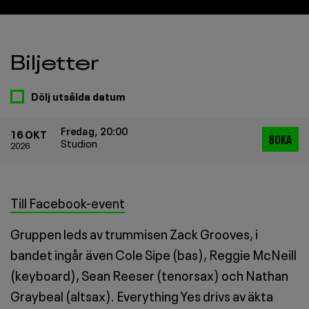
Biljetter
Dölj utsålda datum
Fredag, 20:00
16 OKT
BOKA
Studion
2026
Till Facebook-event
Gruppen leds av trummisen Zack Grooves, i
bandet ingår även Cole Sipe (bas), Reggie McNeill
(keyboard), Sean Reeser (tenorsax) och Nathan
Graybeal (altsax). Everything Yes drivs av äkta