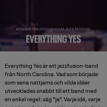
KONSERTER
/
STOCKHOLM JAZZ FESTIVAL
EVERYTHING YES
Everything Yes är ett jazzfusion-band
från North Carolina. Vad som började
som sena nattjams och vilda idéer
utvecklades snabbt till ett band med
en enkel regel: säg "ja". Varje idé, varje
experiment, varje gnista av inspiration