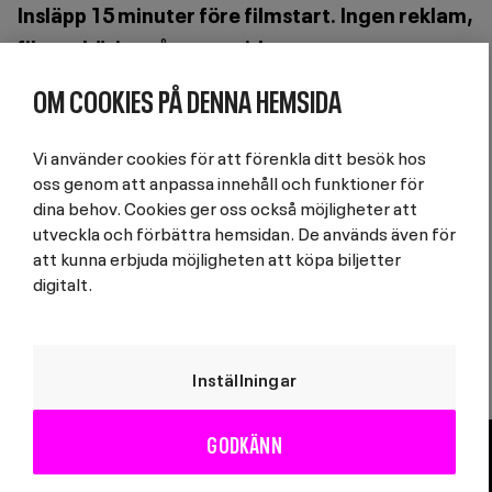
Insläpp 15 minuter före filmstart. Ingen reklam,
filmen börjar på utsatt tid.
OM COOKIES PÅ DENNA HEMSIDA
Evenemanget är en del av seminarieserien
”Jakten på det autentiska”
som undersöker det
Vi använder cookies för att förenkla ditt besök hos
dokumentära autenticitetsbegreppet utifrån
oss genom att anpassa innehåll och funktioner för
antologin med samma namn.
dina behov. Cookies ger oss också möjligheter att
utveckla och förbättra hemsidan. De används även för
Följ oss i sociala medier!
att kunna erbjuda möjligheten att köpa biljetter
Facebook:
facebook.com/klarabiografen
digitalt.
Instagram:
kulturhuset_klarabiografen
Inställningar
GODKÄNN