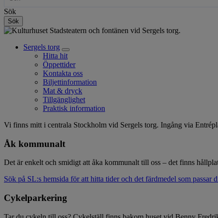
menu
Sök
Sök
Image
Sergels torg
Open
Hitta hit
Huvudmeny
sub
Öppettider
menu
-
Kontakta oss
Biljettinformation
Level
Mat & dryck
3
Tillgänglighet
Praktisk information
Vi finns mitt i centrala Stockholm vid Sergels torg. Ingång via Entrépla
Hitta
Åk kommunalt
hit
Det är enkelt och smidigt att åka kommunalt till oss – det finns hållp
Sök på SL:s hemsida för att hitta tider och det färdmedel som passar d
Cykelparkering
Tar du cykeln till oss? Cykelställ finns bakom huset vid Benny Fredri