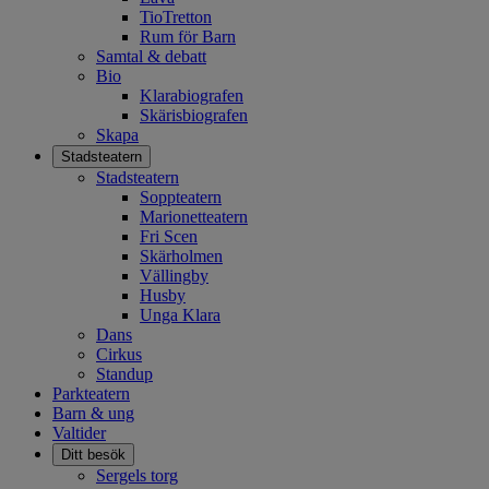
TioTretton
Rum för Barn
Samtal & debatt
Bio
Klarabiografen
Skärisbiografen
Skapa
Öppna
Stadsteatern
meny
Stadsteatern
Soppteatern
Marionetteatern
Fri Scen
Skärholmen
Vällingby
Husby
Unga Klara
Dans
Cirkus
Standup
Parkteatern
Barn & ung
Valtider
Öppna
Ditt besök
meny
Sergels torg