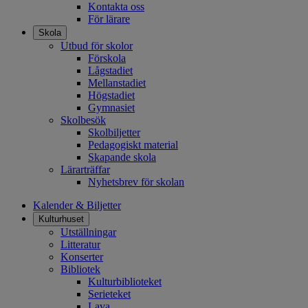
Kontakta oss
För lärare
Öppna
Skola
meny
Utbud för skolor
Förskola
Lågstadiet
Mellanstadiet
Högstadiet
Gymnasiet
Skolbesök
Skolbiljetter
Pedagogiskt material
Skapande skola
Lärarträffar
Nyhetsbrev för skolan
Kalender & Biljetter
Mobile
Öppna
Kulturhuset
meny
Utställningar
Menu
Litteratur
Konserter
Bibliotek
Kulturbiblioteket
Serieteket
Lava