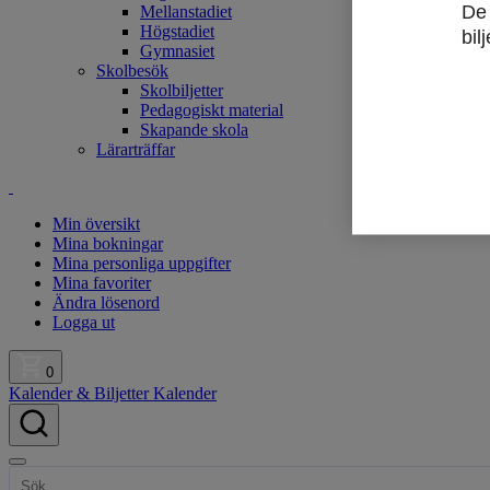
De 
Mellanstadiet
Högstadiet
bilj
Gymnasiet
Skolbesök
Skolbiljetter
Pedagogiskt material
Skapande skola
Lärarträffar
Min översikt
Mina bokningar
Mina personliga uppgifter
Mina favoriter
Ändra lösenord
Logga ut
0
Kalender & Biljetter
Kalender
Open
main