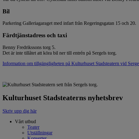
Bil
Parkering Galleriagaraget med infart från Regeringsgatan 15 och 20.
Färdtjänstadress och taxi
Benny Fredrikssons torg 5.
Det är inte tillåtet att köra bil ner till entrén på Sergels torg.
Information om tillgängligheten på Kulturhuset Stadsteatern vid Sergel
Kulturhuset Stadsteaterns nyhetsbrev
Skriv upp dig här
Vårt utbud
Teater
Sidfot
Utställningar
Konserter