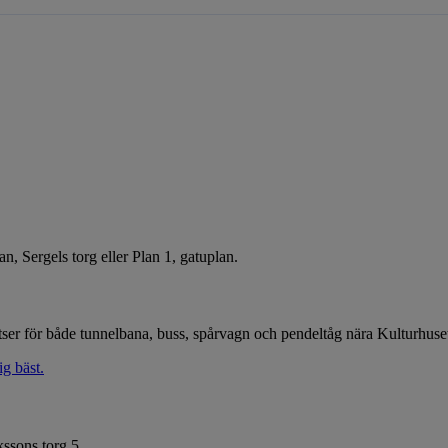
n, Sergels torg eller Plan 1, gatuplan.
latser för både tunnelbana, buss, spårvagn och pendeltåg nära Kulturhuse
ig bäst.
kssons torg 5.