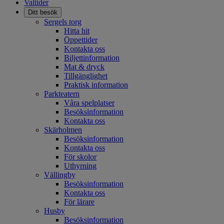
Valtider
Öppna
Ditt besök
meny
Sergels torg
Hitta hit
Öppettider
Kontakta oss
Biljettinformation
Mat & dryck
Tillgänglighet
Praktisk information
Parkteatern
Våra spelplatser
Besöksinformation
Kontakta oss
Skärholmen
Besöksinformation
Kontakta oss
För skolor
Uthyrning
Vällingby
Besöksinformation
Kontakta oss
För lärare
Husby
Besöksinformation