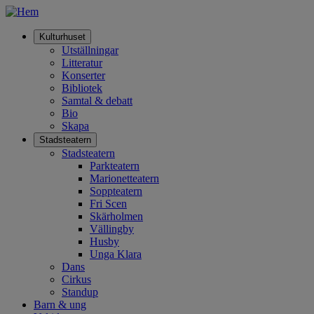
Hoppa
Gå
till
till
huvudinnehåll
startsidan
Öppna
Kulturhuset
meny
Huvudmeny
Utställningar
Litteratur
Konserter
Bibliotek
Samtal & debatt
Bio
Skapa
Öppna
Stadsteatern
meny
Stadsteatern
Parkteatern
Marionetteatern
Soppteatern
Fri Scen
Skärholmen
Vällingby
Husby
Unga Klara
Dans
Cirkus
Standup
Barn & ung