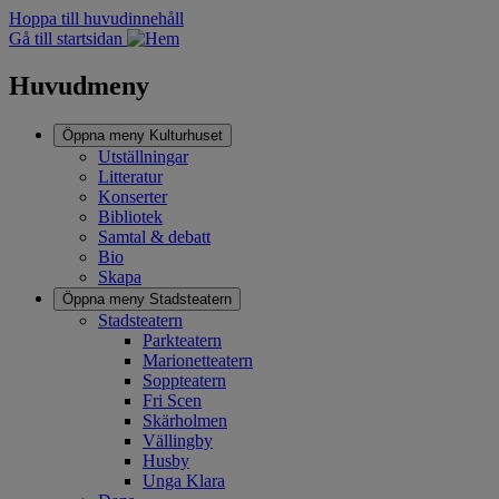
Hoppa till huvudinnehåll
Gå till startsidan
Huvudmeny
Öppna meny
Kulturhuset
Utställningar
Litteratur
Konserter
Bibliotek
Samtal & debatt
Bio
Skapa
Öppna meny
Stadsteatern
Stadsteatern
Parkteatern
Marionetteatern
Soppteatern
Fri Scen
Skärholmen
Vällingby
Husby
Unga Klara