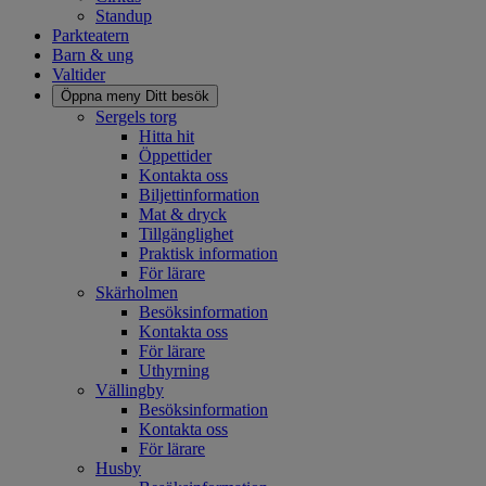
Standup
Parkteatern
Barn & ung
Valtider
Öppna meny
Ditt besök
Sergels torg
Hitta hit
Öppettider
Kontakta oss
Biljettinformation
Mat & dryck
Tillgänglighet
Praktisk information
För lärare
Skärholmen
Besöksinformation
Kontakta oss
För lärare
Uthyrning
Vällingby
Besöksinformation
Kontakta oss
För lärare
Husby