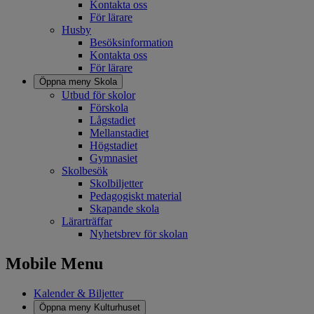
Kontakta oss
För lärare
Husby
Besöksinformation
Kontakta oss
För lärare
Öppna meny
Skola
Utbud för skolor
Förskola
Lågstadiet
Mellanstadiet
Högstadiet
Gymnasiet
Skolbesök
Skolbiljetter
Pedagogiskt material
Skapande skola
Lärarträffar
Nyhetsbrev för skolan
Mobile Menu
Kalender & Biljetter
Öppna meny
Kulturhuset