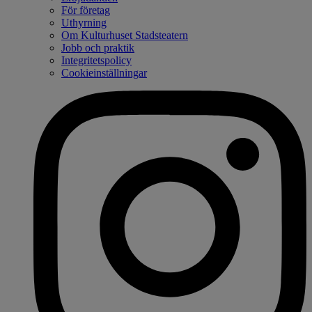
För företag
Uthyrning
Om Kulturhuset Stadsteatern
Jobb och praktik
Integritetspolicy
Cookieinställningar