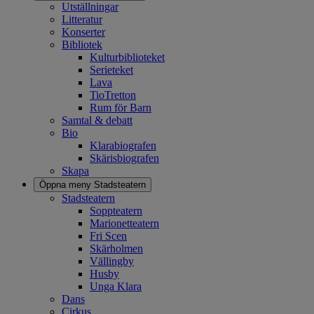
Utställningar
Litteratur
Konserter
Bibliotek
Kulturbiblioteket
Serieteket
Lava
TioTretton
Rum för Barn
Samtal & debatt
Bio
Klarabiografen
Skärisbiografen
Skapa
Öppna meny
Stadsteatern
Stadsteatern
Soppteatern
Marionetteatern
Fri Scen
Skärholmen
Vällingby
Husby
Unga Klara
Dans
Cirkus