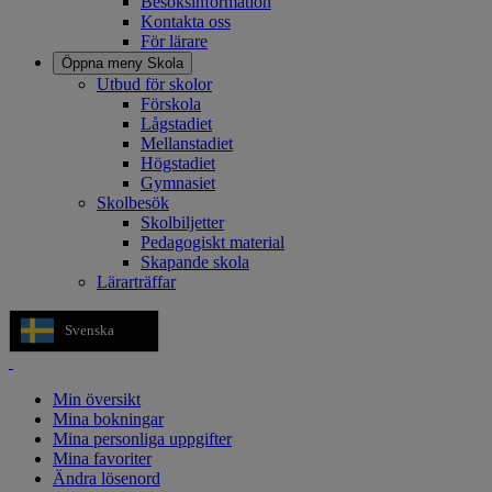
Besöksinformation
Kontakta oss
För lärare
Öppna meny
Skola
Utbud för skolor
Förskola
Lågstadiet
Mellanstadiet
Högstadiet
Gymnasiet
Skolbesök
Skolbiljetter
Pedagogiskt material
Skapande skola
Lärarträffar
Svenska
Min översikt
Mina bokningar
Mina personliga uppgifter
Mina favoriter
Ändra lösenord