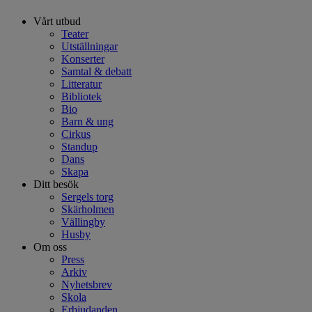
Vårt utbud
Teater
Utställningar
Konserter
Samtal & debatt
Litteratur
Bibliotek
Bio
Barn & ung
Cirkus
Standup
Dans
Skapa
Ditt besök
Sergels torg
Skärholmen
Vällingby
Husby
Om oss
Press
Arkiv
Nyhetsbrev
Skola
Erbjudanden