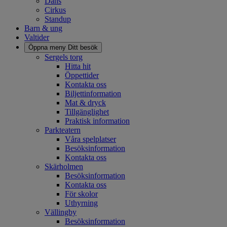
Dans
Cirkus
Standup
Barn & ung
Valtider
Öppna meny
Ditt besök
Sergels torg
Hitta hit
Öppettider
Kontakta oss
Biljettinformation
Mat & dryck
Tillgänglighet
Praktisk information
Parkteatern
Våra spelplatser
Besöksinformation
Kontakta oss
Skärholmen
Besöksinformation
Kontakta oss
För skolor
Uthyrning
Vällingby
Besöksinformation