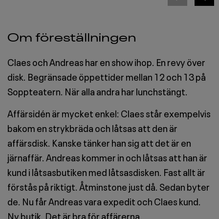
Om föreställningen
Claes och Andreas har en show ihop. En revy över
disk. Begränsade öppettider mellan 12 och 13 på
Soppteatern. När alla andra har lunchstängt.
Affärsidén är mycket enkel: Claes står exempelvis
bakom en strykbräda och låtsas att den är
affärsdisk. Kanske tänker han sig att det är en
järnaffär. Andreas kommer in och låtsas att han är
kund i låtsasbutiken med låtsasdisken. Fast allt är
förstås på riktigt. Åtminstone just då. Sedan byter
de. Nu får Andreas vara expedit och Claes kund.
Ny butik. Det är bra för affärerna.