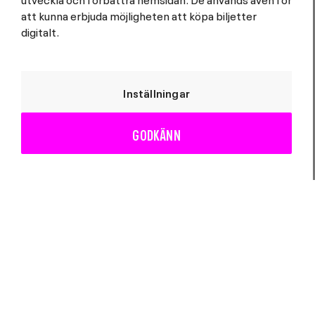
Bäcker
att kunna erbjuda möjligheten att köpa biljetter
digitalt.
Medverkande
Inställningar
GODKÄNN
Övrig produktion
Mat & dryck
Biljettsläpp på Soppteatern